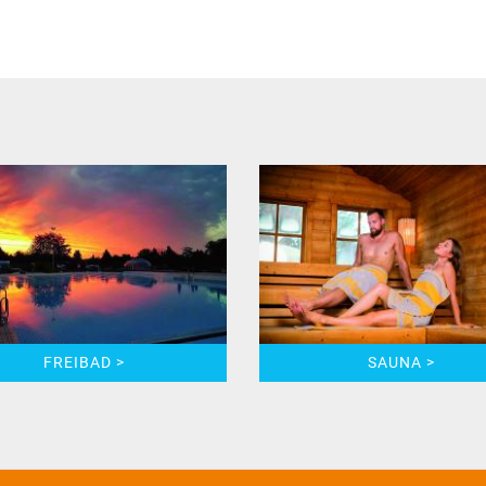
FREIBAD >
SAUNA >