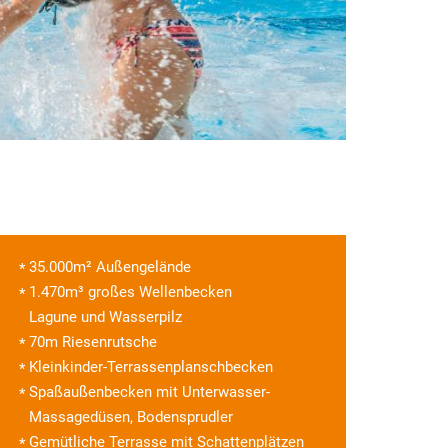
35.000m² Außengelände
1.470m³ großes Wellenbecken
Lagune und Wasserpilz
70m Riesenrutsche
Kleinkinder-Terrassenplanschbecken
Spaßaußenbecken mit Unterwasser-
Massagedüsen, Bodensprudler
Gemütliche Terrasse mit Schattenplätzen